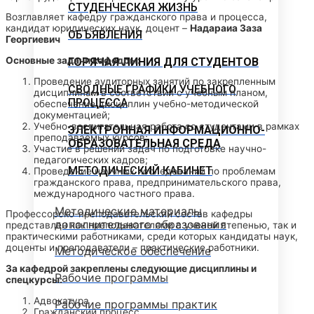
СТУДЕНЧЕСКАЯ ЖИЗНЬ
Возглавляет кафедру гражданского права и процесса,
кандидат юридических наук, доцент –
Надараиа Заза
ОБЪЯВЛЕНИЯ
Георгиевич
Основные задачи кафедры:
ГОРЯЧАЯ ЛИНИЯ ДЛЯ СТУДЕНТОВ
Проведение аудиторных занятий по закрепленным
СВОДНЫЕ ГРАФИКИ УЧЕБНОГО
дисциплинам в соответствии с учебным планом,
ПРОЦЕССА
обеспечение дисциплин учебно-методической
документацией;
Учебно-воспитательная работа со студентами в рамках
ЭЛЕКТРОННАЯ ИНФОРМАЦИОННО-
преподаваемых курсов;
ОБРАЗОВАТЕЛЬНАЯ СРЕДА
Участие в решении задач по подготовке научно-
педагогических кадров;
МЕТОДИЧЕСКИЙ КАБИНЕТ
Проведение научных исследований по проблемам
гражданского права, предпринимательского права,
международного частного права.
Методические материалы
Профессорско-преподавательский состав кафедры
дополнительного образования
представлен как преподавателями с ученой степенью, так и
практическими работниками, среди которых кандидаты наук,
доценты и преподаватели – практические работники.
Методическое обеспечение
За кафедрой закреплены следующие дисциплины и
Рабочие программы
спецкурсы:
Адвокатура
Рабочие программы практик
Гражданский процесс