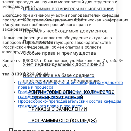
также проведения научных мероприятий для студентов и
молодых ученых.
Программы вступительных испытаний
Ежегодно при активном участии преподавателей кафедры
Основные сведения о ЕГЭ
проводится Всероссийская научно-практическая конференция
«Актуальные проблемы российского права и
законодательства».
Перечень необходимых документов
Целью конференции является обсуждение актуальных
План приема
вопросов и проблем действующего законодательства
Российской Федерации, обмен опытом в области
юриспруденции.
Особые права и преимущества
Контакты: 660037, г. Красноярск, ул. Московская, 7а, каб. 3-
Учет индивидуальных достижений
06,
тел. 8 (391) 223-06-44.
Поступление на базе среднего
профессионального образования
График онлайн консультаций кафедры гражданского
права и процесса
РЕЙТИНГОВЫЕ СПИСКИ. КОЛИЧЕСТВО
График индивидуальных консультаций кафедры
гражданского права и процесса
ПОДАННЫХ ЗАЯВЛЕНИЙ
Профессорско-преподавательский состав кафедры
гражданского права и процесса
ПРИКАЗЫ О ЗАЧИСЛЕНИИ
ПРОГРАММЫ СПО (КОЛЛЕДЖ)