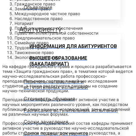
Гражданское право
Объявления
Земельное право
Международное частное право
Наследственное право
Нотариат
Абитуриенту
Право социального обеспечения
Право интеллектуальной собственности
Предпринимательское право
Семейное право
ИНФОРМАЦИЯ ДЛЯ АБИТУРИЕНТОВ
Трудовое право
Таможенное право
Экологическое право
ВЫСШЕЕ ОБРАЗОВАНИЕ
(БАКАЛАВРИАТ)
На кафедре гражданского права и процесса разрабатывается
тема «Защита гражданских прав», в тематике которой ведется
научно-исследовательская работа профессорско-
Перечень направлений и
преподавательского состава, и научные исследования
студентов, а также реализуются договоры на создание
вступительных испытаний
научно-технической продукции.
Стоимость обучения
Преподаватели кафедры принимают активное участие в
научных мероприятиях различного уровня, как посредством
публикаций своих научных исследований, так и выступлений
Расписание вступительных испытаний
на различных научных форумах.
Сроки зачисления
Профессорско-преподавательский состав кафедры принимает
активное участие в руководстве научно-исследовательской
Сроки подачи документов
работы студентов посредством научного руководства, а