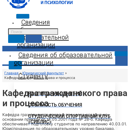
Сведения
об
образовательной
организации
Сведения об образовательной
организации
X
Главная
Юридический факультет
Студенту
Кафедра гражданского права и процесса
Кафедра гражданского права
РАСПИСАНИЕ ЗАНЯТИЙ
и процесса
СТОИМОСТЬ ОБУЧЕНИЯ
Кафедра гражданского права и процесса создана на
СТУДЕНЧЕСКИЙ СПОРТИВНЫЙ КЛУБ
основании приказа от 14.05.2001 года № 28-б. Кафедра
«СИБЛИС»
обеспечивает подготовку студентов по направлению 40.03.01.
Юриспруденция по образовательному уровню бакалавр.