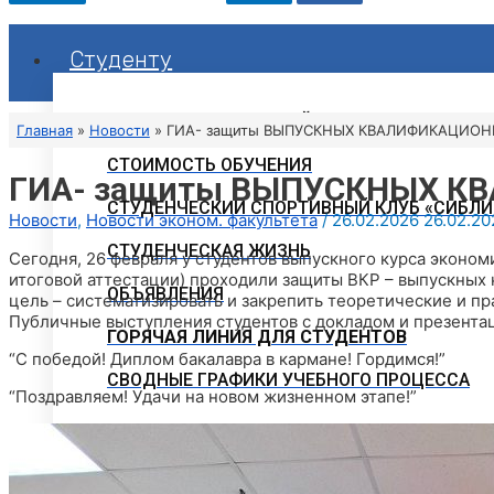
Студенту
РАСПИСАНИЕ ЗАНЯТИЙ
Главная
Новости
ГИА- защиты ВЫПУСКНЫХ КВАЛИФИКАЦИОН
СТОИМОСТЬ ОБУЧЕНИЯ
ГИА- защиты ВЫПУСКНЫХ К
СТУДЕНЧЕСКИЙ СПОРТИВНЫЙ КЛУБ «СИБЛИ
Новости
,
Новости эконом. факультета
/
26.02.2026
26.02.20
СТУДЕНЧЕСКАЯ ЖИЗНЬ
Сегодня, 26 февраля у студентов выпускного курса эконом
итоговой аттестации) проходили защиты ВКР – выпускных 
ОБЪЯВЛЕНИЯ
цель – систематизировать и закрепить теоретические и п
Публичные выступления студентов с докладом и презента
ГОРЯЧАЯ ЛИНИЯ ДЛЯ СТУДЕНТОВ
“С победой! Диплом бакалавра в кармане! Гордимся!”
СВОДНЫЕ ГРАФИКИ УЧЕБНОГО ПРОЦЕССА
“Поздравляем! Удачи на новом жизненном этапе!”
ЭЛЕКТРОННАЯ ИНФОРМАЦИОННО-ОБРАЗОВ