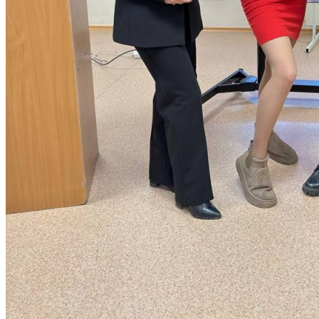
Стоимость обучения
Расписание вступительных испытаний
Сроки зачисления
Сроки подачи документов
Программы вступительных испытаний
Основные сведения о ЕГЭ
Перечень необходимых документов
План приема
Особые права и преимущества
Учет индивидуальных достижений
Поступление на базе среднего профессионал
РЕЙТИНГОВЫЕ СПИСКИ. КОЛИЧЕСТВО ПОДА