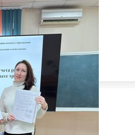
бразования
таний