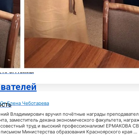
СИОНАЛЬНОГО ОБРАЗОВАНИЯ
ки
Е ПРОГРАММЫ
вателей
 От
Елена Чеботарева
ОСТЬ
Евгений Владимирович вручил почётные награды преподава
, заместитель декана экономического факультета, награ
росовестный труд и высокий профессионализм! ЕРМАКОВА
 письмом Министерства образования Красноярского края …