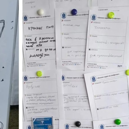
бразования
таний