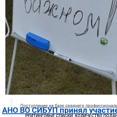
Стоимость обучения
Расписание вступительных испытаний
Сроки зачисления
Сроки подачи документов
Программы вступительных испытаний
Основные сведения о ЕГЭ
Перечень необходимых документов
План приема
Особые права и преимущества
Учет индивидуальных достижений
Поступление на базе среднего профессионал
АНО ВО СИБУП принял участи
РЕЙТИНГОВЫЕ СПИСКИ. КОЛИЧЕСТВО ПОДА