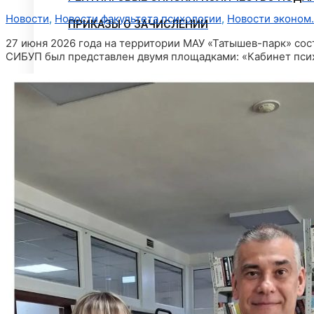
Новости
,
Новости факультета психологии
,
Новости эконом.
ПРИКАЗЫ О ЗАЧИСЛЕНИИ
27 июня 2026 года на территории МАУ «Татышев-парк» сос
СИБУП был представлен двумя площадками: «Кабинет психо
ПРОГРАММЫ СПО (КОЛЛЕДЖ)
Стоимость обучения
Информация для абитуриентов
Перечень специальностей (количество мест 
Сроки зачисления
Сроки подачи документов
Перечень документов для поступления
ЛОКАЛЬНЫЕ НОРМАТИВНЫЕ АКТЫ
РОССИЙСКОЕ ЗАКОНОДАТЕЛЬСТВО